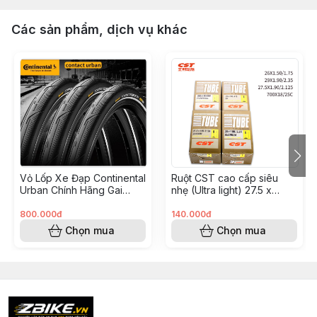
Các sản phẩm, dịch vụ khác
Vỏ Lốp Xe Đạp Continental
Ruột CST cao cấp siêu
Urban Chính Hãng Gai
nhẹ (Ultra light) 27.5 x
Trơn Êm Ái Bám Đường Tốt
1.9/2.3 van tháo rời
MTB Touring
800.000đ
140.000đ
Chọn mua
Chọn mua