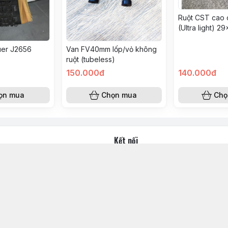
Ruột CST cao 
(Ultra light) 2
XE MÁY
uer J2656
Van FV40mm lốp/vỏ không
ruột (tubeless)
150.000đ
140.000đ
ọn mua
Chọn mua
Chọ
Kết nối
https://www.facebook.com/ww
acetop.vn@gmail.com
 Phường Phú Hữu, Hồ Chí Minh