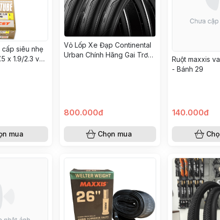
Vỏ Lốp Xe Đạp Continental
 cấp siêu nhẹ
Urban Chính Hãng Gai Trơn
7.5 x 1.9/2.3 van
Ruột maxxis v
Êm Ái Bám Đường Tốt MTB
- Bánh 29
Touring
800.000đ
140.000đ
ọn mua
Chọn mua
Chọ