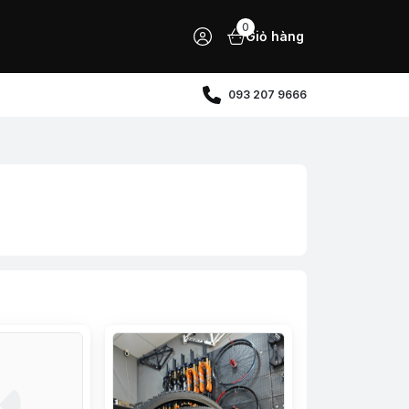
0
Giỏ hàng
093 207 9666