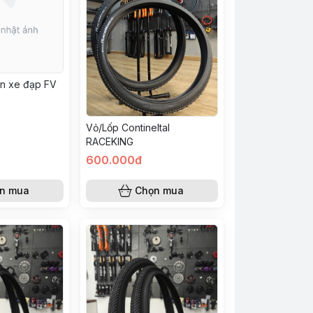
an xe đạp FV
Vỏ/Lốp Contineltal
RACEKING
600.000đ
n mua
Chọn mua