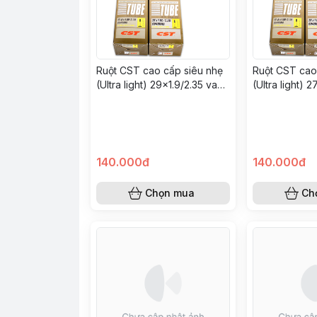
Ruột CST cao cấp siêu nhẹ
Ruột CST cao
(Ultra light) 29x1.9/2.35 van
(Ultra light) 2
FV tháo rời (VAN PHÁP)
tháo rời
140.000đ
140.000đ
Chọn mua
Ch