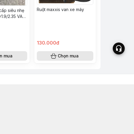
Ruột maxxis van xe máy
cấp siêu nhẹ
9x1.9/2.35 VAN
130.000đ
n mua
Chọn mua
w.zbike.vn