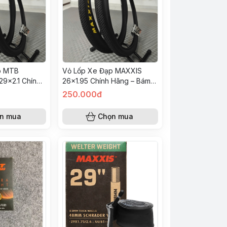
p MTB
Vỏ Lốp Xe Đạp MAXXIS
9x2.1 Chính
26x1.95 Chính Hãng – Bám
ỏ Tốc Độ,
Đường Tốt, Chống Mài Mòn,
250.000đ
, Bền
Phù Hợp MTB Địa Hình
n mua
Chọn mua