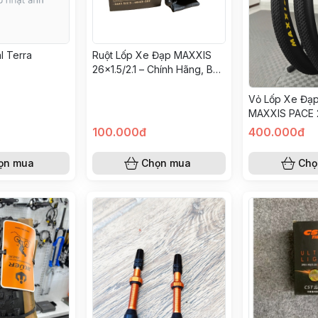
l Terra
Ruột Lốp Xe Đạp MAXXIS
26x1.5/2.1 – Chính Hãng, Bền
Bỉ, Chống Thủng, Phù Hợp
MTB, Road
Vỏ Lốp Xe Đạ
MAXXIS PACE 2
Hãng – Gai Nh
100.000đ
400.000đ
Bám Đường Tốt
ọn mua
Chọn mua
Chọ