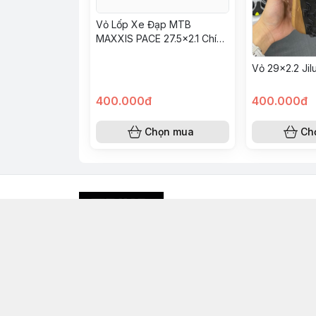
Vỏ Lốp Xe Đạp MTB
MAXXIS PACE 27.5x2.1 Chính
Hãng – Gai Nhỏ Tốc Độ,
Bám Đường Tốt, Bền
Vỏ 29x2.2 Jil
400.000đ
400.000đ
Chọn mua
Ch
093 207 9666
Địa chỉ
:
47 đường D1, Mega Village Khang Điền,
- Thành phố Thủ Đức