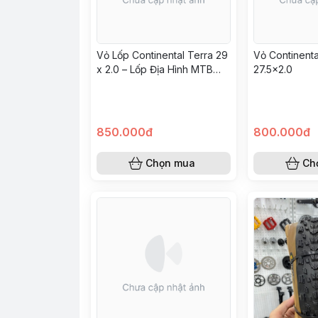
Vỏ Lốp Continental Terra 29
Vỏ Continenta
x 2.0 – Lốp Địa Hình MTB
27.5x2.0
Chính Hãng, Chống Mài
Mòn, Bám Đường Tốt
850.000đ
800.000đ
Chọn mua
Ch