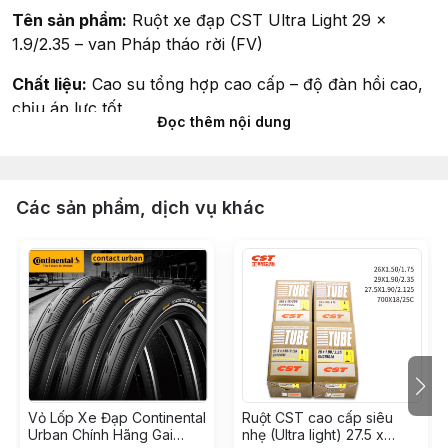
Tên sản phẩm:
Ruột xe đạp CST Ultra Light 29 x
1.9/2.35 – van Pháp tháo rời (FV)
Chất liệu:
Cao su tổng hợp cao cấp – độ đàn hồi cao,
chịu áp lực tốt
Đọc thêm nội dung
Kích thước:
29 inch – phù hợp với lốp từ 1.90 đến 2.35
(thường dùng cho xe MTB 29er)
Các sản phẩm, dịch vụ khác
Van:
Loại: Van FV (van Pháp / Presta)
Van tháo rời – thuận tiện sử dụng với keo tự vá, dễ thay
lõi
Dài, mảnh – lý tưởng cho vành xe cao, dễ bơm chính
xác với bơm chuyên dụng
Vỏ Lốp Xe Đạp Continental
Ruột CST cao cấp siêu
Trọng lượng:
171g
Urban Chính Hãng Gai
nhẹ (Ultra light) 27.5 x