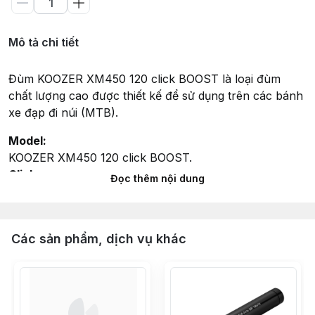
Mô tả chi tiết
Đùm KOOZER XM450 120 click BOOST là
loại đùm
chất lượng cao được thiết kế để sử dụng trên các bánh
xe đạp đi núi (MTB).
Model:
KOOZER XM450 120 click BOOST.
Clicks:
Đọc thêm nội dung
Đùm này có 120 clicks, tức là số lượng khe răng trên
bánh răng trong đùm. Điều này cung cấp cho bạn sự
linh hoạt trong việc chọn các bánh răng phù hợp với
Các sản phẩm, dịch vụ khác
nhu cầu của bạn khi điều chỉnh tốc độ.
BOOST:
Đùm này tuân thủ tiêu chuẩn BOOST, với kích thước
trước là 15x110mm và kích thước sau là 12x148mm.
Chất liệu: