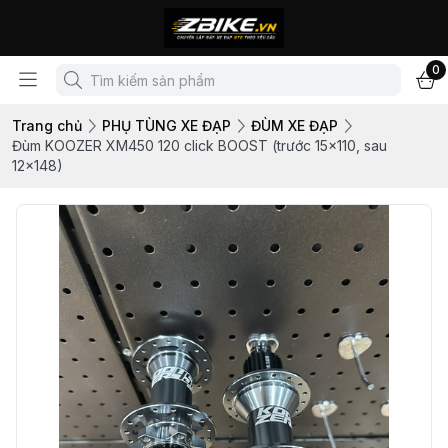
0
Trang chủ
PHỤ TÙNG XE ĐẠP
ĐÙM XE ĐẠP
Đùm KOOZER XM450 120 click BOOST (trước 15x110, sau
12x148)