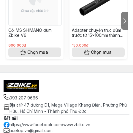
Đùm được làm từ các vật liệu chất lượng cao, đảm bảo
độ bền và độ cứng tốt, đồng thời giảm trọng lượng
tổng thể của bánh xe.
Tính năng:
Cối MS SHIMANO đùm
Adapter chuyển trục đùm
Tính năng 120 clicks cung cấp sự linh hoạt cho việc
Zbike V6
trước từ 15x100mm thành
chọn lựa tốc độ.
12x100mm (dùng cho
phuộc Gravel, Road)
600.000đ
150.000đ
Cung cấp hiệu suất vận hành mượt mà và ổn định trên
Chọn mua
Chọn mua
mọi loại địa hình.
Thiết kế BOOST giúp tăng độ
093 207 9666
Địa chỉ
:
47 đường D1, Mega Village Khang Điền, Phường Phú
Hữu, Hồ Chí Minh - Thành phố Thủ Đức
Kết nối
https://www.facebook.com/www.zbike.vn
acetop.vn@gmail.com