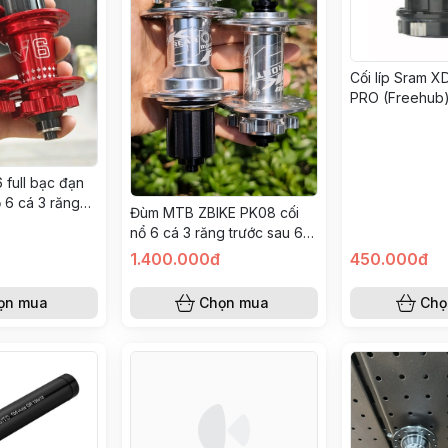
Cối líp Sram 
PRO (Freehub
full bạc đạn
ổ 6 cá 3 răng
Đùm MTB ZBIKE PK08 cối
nổ 6 cá 3 răng trước sau 6
bạc đạn NSK
1.400.000đ
450.000đ
ọn mua
Chọn mua
Chọ