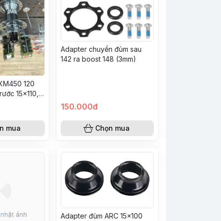
Adapter chuyển đùm sau
142 ra boost 148 (3mm)
XM450 120
rước 15x110,
150.000đ
n mua
Chọn mua
Adapter đùm ARC 15x100