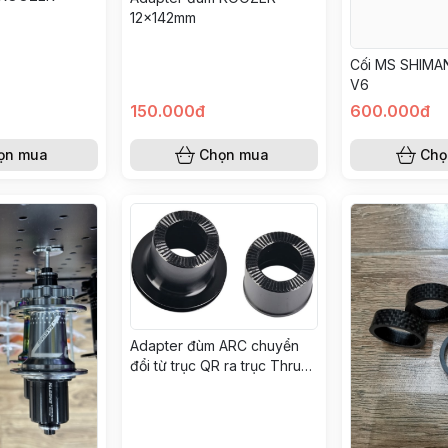
12x142mm
Cối MS SHIMA
V6
150.000đ
600.000đ
ọn mua
Chọn mua
Chọ
Adapter đùm ARC chuyển
đổi từ trục QR ra trục Thru
12x142mm