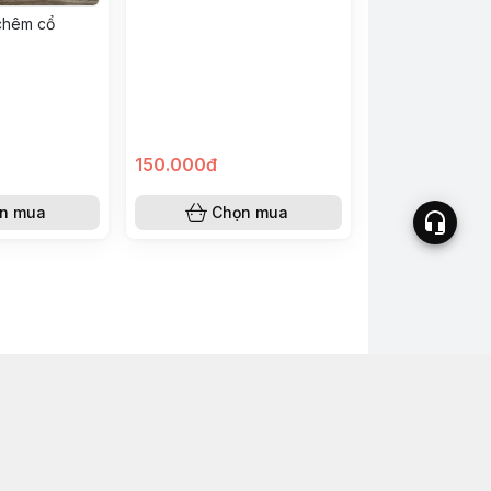
chêm cổ
150.000đ
n mua
Chọn mua