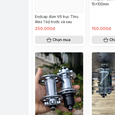
15x100mm
Endcap đùm V6 trục Thru
Alex 1 bộ trước và sau
250.000đ
150.000đ
Chọn mua
Ch