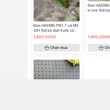
Đùm HASSNS 
in one (full b
sau)
Đùm HASSNS PRO 7 cối MS
32H (full bộ đùm trước và
sau) - Màu TITAN
1.400.000đ
1.400.000đ
Chọn mua
Ch