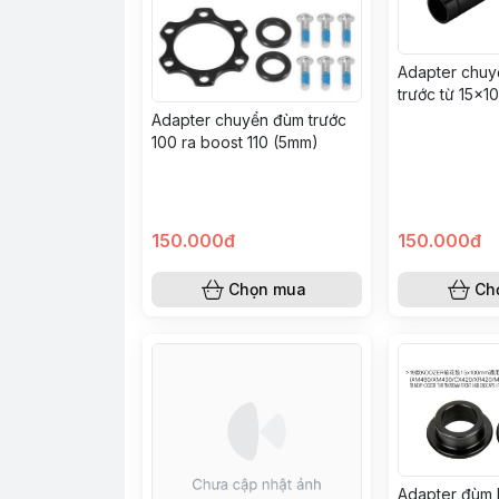
Adapter chuy
trước từ 15x
12x100mm (d
Adapter chuyển đùm trước
Gravel, Road
100 ra boost 110 (5mm)
150.000đ
150.000đ
Chọn mua
Ch
Adapter đùm