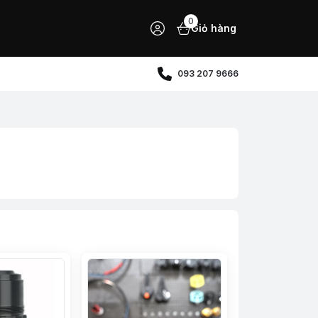
0
Giỏ hàng
093 207 9666