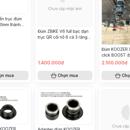
ển trục đùm
100mm thành
ùng cho phuộc
Đùm ZBIKE V6 full bạc đạn
)
trục QR cối nổ 6 cá 3 răng
chuẩn MS Shimano 12
Đùm KOOZER 
click BOOST (t
sau 12x148)
1.400.000đ
2.100.000đ
ọn mua
Chọn mua
Chọ
 KOOZER
Adapter đùm KOOZER