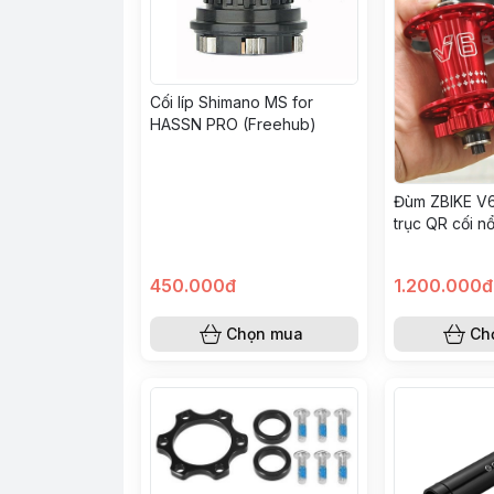
Cối líp Shimano MS for
HASSN PRO (Freehub)
Đùm ZBIKE V6 
trục QR cối n
chuẩn HG
450.000đ
1.200.000đ
Chọn mua
Ch