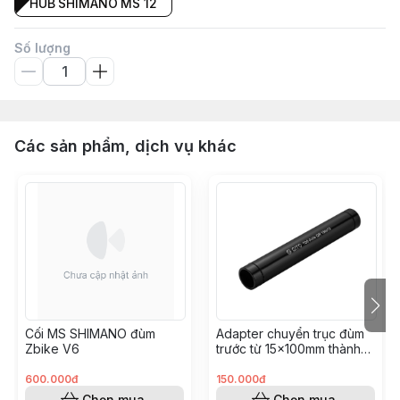
HUB SHIMANO MS 12
Số lượng
Các sản phẩm, dịch vụ khác
Cối MS SHIMANO đùm
Adapter chuyển trục đùm
Zbike V6
trước từ 15x100mm thành
12x100mm (dùng cho
phuộc Gravel, Road)
600.000đ
150.000đ
Chọn mua
Chọn mua