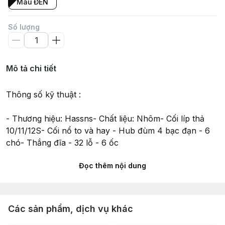
Màu ĐEN
Số lượng
Mô tả chi tiết
Thông số kỹ thuật :
- Thương hiệu: Hassns- Chất liệu: Nhôm- Cối líp thả
10/11/12S- Cối nổ to và hay - Hub đùm 4 bạc đạn - 6
chó- Thắng đĩa - 32 lỗ - 6 ốc
Đọc thêm nội dung
- Trục boost trước 15x110mm - sau 12x148mm
- Dùng cho líp HG Shimano / Sram và các loại líp
thông dụng- Thích hợp sử dụng cho mọi loại xe đạp
Các sản phẩm, dịch vụ khác
thể thao, địa hình, leo núi từ nghiệp dư đến chuyên