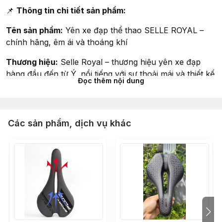
📌
Thông tin chi tiết sản phẩm:
Tên sản phẩm:
Yên xe đạp thể thao SELLE ROYAL –
chính hãng, êm ái và thoáng khí
Thương hiệu:
Selle Royal – thương hiệu yên xe đạp
hàng đầu đến từ Ý, nổi tiếng với sự thoải mái và thiết kế
Đọc thêm nội dung
công thái học
Trọng lượng:
332g – cân đối giữa độ nhẹ và độ êm
Các sản phẩm, dịch vụ khác
Thiết kế:
Hình dáng thể thao – phù hợp xe touring, xe hybrid, xe
thành phố
Đệm Royalgel™ độc quyền – hấp thụ xung lực, giảm áp
lực lên vùng nhạy cảm