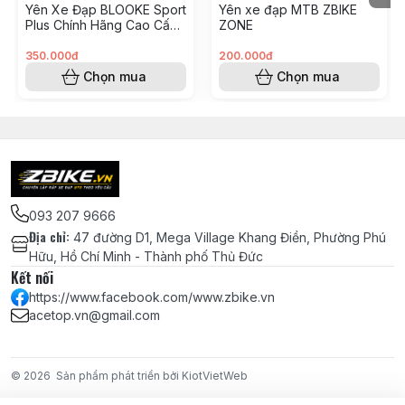
Yên Xe Đạp BLOOKE Sport
Yên xe đạp MTB ZBIKE
Kênh rãnh thoát khí giữa – giảm tích nhiệt, thoáng mát
Plus Chính Hãng Cao Cấp
ZONE
khi đi đường dài
Giá Tốt Nhất
350.000đ
200.000đ
Bọc da tổng hợp mềm – chống nước nhẹ, dễ vệ sinh
Chọn mua
Chọn mua
Thanh ray thép chịu lực – chắc chắn, dùng lâu dài
không biến dạng
⚙️
Ưu điểm nổi bật:
093 207 9666
✅ Công nghệ Royalgel™ – êm ái vượt trội, giảm chấn
Địa chỉ
:
47 đường D1, Mega Village Khang Điền, Phường Phú
cực tốt
Hữu, Hồ Chí Minh - Thành phố Thủ Đức
Kết nối
https://www.facebook.com/www.zbike.vn
✅ Thiết kế công thái học – hỗ trợ cột sống và vùng
acetop.vn@gmail.com
mông khi đạp lâu
✅ Rãnh thoáng khí – thoáng mát, chống hầm bí và tê
© 2026
Sản phẩm phát triển bởi KiotVietWeb
khi đạp liên tục