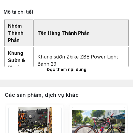
Mô tả chi tiết
Nhóm
Thành
Tên Hàng Thành Phần
Phần
Khung
Khung sườn Zbike ZBE Power Light -
Sườn &
Bánh 29
Phuộc
Đọc thêm nội dung
Phuộc hơi ZBIKE ZBG ty 34mm (Hành
trình 120-140mm, có Rebound) -
Các sản phẩm, dịch vụ khác
Bánh 29 inch
Hệ
Bộ group SHIMANO DEORE M6100
Thống
32T (full bộ 6 món) Made in Japan
Truyền
chính hãng
Động