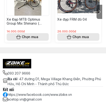
Cối líp Shimano MS (Micro Spline)
nâng cấp cho đùm (để lắp líp 12v)
Xe Đạp MTB Optimus
Xe đạp FRM đỏ 04
Pedal bàn đạp MZYRH siêu nhẹ sợi
Group Mix Shimano (
KH008562 - Hoàng Vinh)
nylon, trục thép CRMO, 3 bạc đạn
14.000.000đ
26.000.000đ
NBK - MÀU ĐEN
Chọn mua
Chọn mua
Hệ
Thắng đĩa dầu xe đạp Shimano
Thống
MT200 - Chính hãng
Phanh
Đĩa thắng SHIMANO SM-RT26 chính
hãng - 160mm
093 207 9666
Địa chỉ
:
47 đường D1, Mega Village Khang Điền, Phường Phú
Niềng/Vành KOOZER TR25 chính hãng
Hữu, Hồ Chí Minh - Thành phố Thủ Đức
Bánh Xe
- 32H(căm) - Bánh 29 inch
Kết nối
https://www.facebook.com/www.zbike.vn
Đùm ZBIKE V6 full bạc đạn trục QR
acetop.vn@gmail.com
cối nổ 6 cá 3 răng -
Màu OIL SLICK