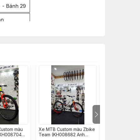
 - Bánh 29
an
N
Custom màu
Xe MTB Custom màu Zbike
Xe Đạp MTB C
 KH008704
Team (KH008682 Anh
Vàng Đỏ (KH00
òa)
Hiếu)
Đình Văn)