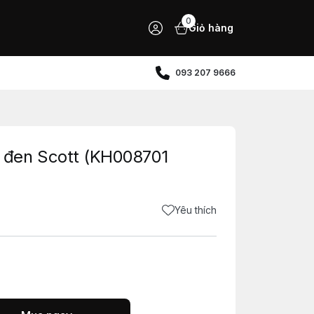
0
Giỏ hàng
093 207 9666
đen Scott (KH008701
Yêu thích