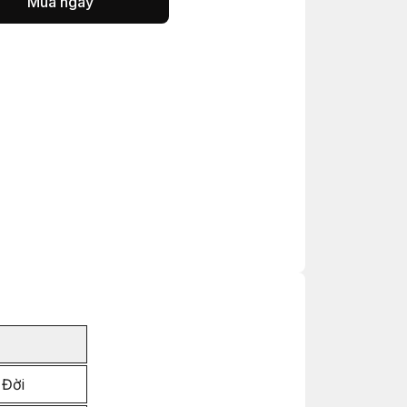
Mua ngay
 Đời