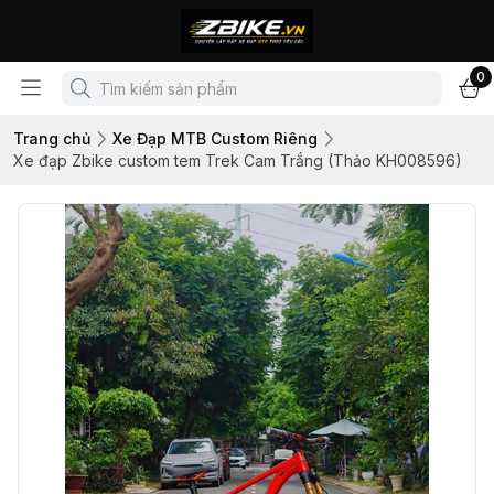
0
Trang chủ
Xe Đạp MTB Custom Riêng
Xe đạp Zbike custom tem Trek Cam Trắng (Thảo KH008596)