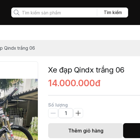
Tìm kiếm
p Qindx trắng 06
Xe đạp Qindx trắng 06
14.000.000đ
Số lượng
Thêm giỏ hàng