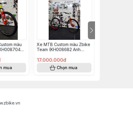
Custom màu
Xe MTB Custom màu Zbike
Xe Đạp MTB C
 KH008704
Team (KH008682 Anh
Vàng Đỏ (KH00
òa)
Hiếu)
Đình Văn)
đ
17.000.000đ
18.500.000đ
n mua
Chọn mua
Chọn
w.zbike.vn