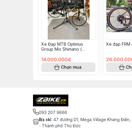
Xe Đạp MTB Optimus
Xe đạp FRM 
Group Mix Shimano (
KH008562 - Hoàng Vinh)
14.000.000đ
26.000.00
Chọn mua
Ch
093 207 9666
Địa chỉ
:
47 đường D1, Mega Village Khang Điền,
- Thành phố Thủ Đức