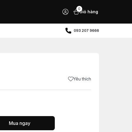
0
Giỏ hàng
093 207 9666
Yêu thích
Mua ngay