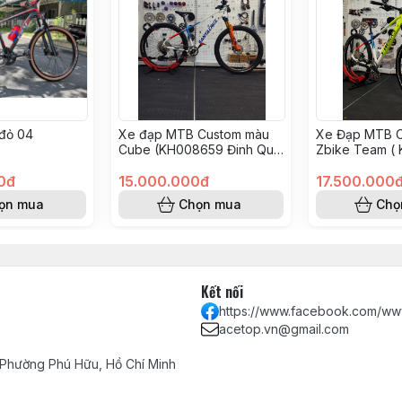
đỏ 04
Xe đạp MTB Custom màu
Xe Đạp MTB 
Cube (KH008659 Đinh Quý
Zbike Team (
Thuận)
Nguyễn Tấn H
0đ
15.000.000đ
17.500.000
ọn mua
Chọn mua
Chọ
Kết nối
https://www.facebook.com/ww
acetop.vn@gmail.com
 Phường Phú Hữu, Hồ Chí Minh