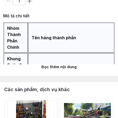
Mô tả chi tiết
Nhóm
Thành
Tên hàng thành phần
Phần
Chính
Khung
Sườn &
Đọc thêm nội dung
Phuộc
Khung sườn ZBIKE ZTK chuẩn
Các sản phẩm, dịch vụ khác
alumium 6061 cao cấp bảo hành 5
năm
Phuộc hơi ZBIKE ZFX bánh 29 chuẩn
QR ty 32mm, hành trình 120mm - Màu