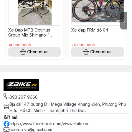
Cam Ống ty vàng
Chén cổ bạc đạn 44-44mm LEBYCLE
- Màu Đen
Xe Đạp MTB Optimus
Xe đạp FRM đỏ 04
Vòng Carbon chêm cổ phuộc 28.6 -
Group Mix Shimano (
KH008562 - Hoàng Vinh)
DÀY 5mm
14.000.000đ
26.000.000đ
Chọn mua
Chọn mua
Miếng dán Cao su bảo vệ gấp xe đạp
địa
Hệ
Thống
Truyền
Động
093 207 9666
Địa chỉ
:
47 đường D1, Mega Village Khang Điền, Phường Phú
Tay bấm Cùi đề xe đạp, Củ đề
Hữu, Hồ Chí Minh - Thành phố Thủ Đức
Shimano Deore M6100 12 tốc độ -
Kết nối
Japan SGS - Chính hãng Shimano
https://www.facebook.com/www.zbike.vn
acetop.vn@gmail.com