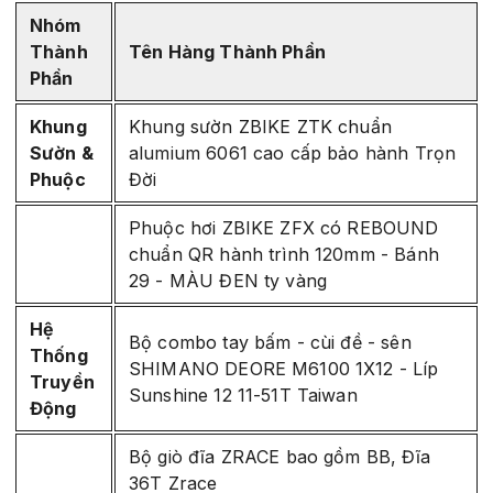
Nhóm
Thành
Tên Hàng Thành Phần
Phần
Khung
Khung sườn ZBIKE ZTK chuẩn
Sườn &
alumium 6061 cao cấp bảo hành Trọn
Phuộc
Đời
Phuộc hơi ZBIKE ZFX có REBOUND
chuẩn QR hành trình 120mm - Bánh
29 - MÀU ĐEN ty vàng
Hệ
Bộ combo tay bấm - cùi đề - sên
Thống
SHIMANO DEORE M6100 1X12 - Líp
Truyền
Sunshine 12 11-51T Taiwan
Động
Bộ giò đĩa ZRACE bao gồm BB, Đĩa
36T Zrace