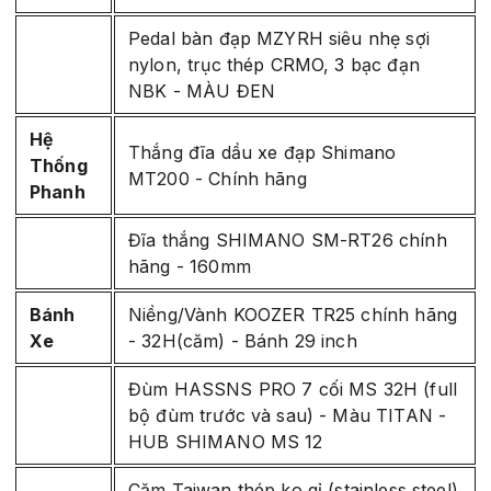
Pedal bàn đạp MZYRH siêu nhẹ sợi
nylon, trục thép CRMO, 3 bạc đạn
NBK - MÀU ĐEN
Hệ
Thắng đĩa dầu xe đạp Shimano
Thống
MT200 - Chính hãng
Phanh
Đĩa thắng SHIMANO SM-RT26 chính
hãng - 160mm
Bánh
Niềng/Vành KOOZER TR25 chính hãng
Xe
- 32H(căm) - Bánh 29 inch
Đùm HASSNS PRO 7 cối MS 32H (full
bộ đùm trước và sau) - Màu TITAN -
HUB SHIMANO MS 12
Căm Taiwan thép ko gỉ (stainless steel)