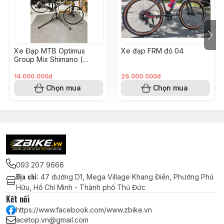
Truyền Động
món)
- Made in Japan
Giò đĩa 32T (Tối ưu lực kéo và leo dốc)
Pedal MZYRH siêu nhẹ - MÀU ĐỎ
Xe Đạp MTB Optimus
Xe đạp FRM đỏ 04
Hệ Thống
Thắng đĩa dầu Shimano MT200 -
Group Mix Shimano (
Phanh
Chính hãng
KH008562 - Hoàng Vinh)
14.000.000đ
26.000.000đ
Đĩa thắng SHIMANO SM-RT26 chính
Chọn mua
Chọn mua
hãng - 160mm
Bánh Xe
Đùm HASSNS PRO 7 cối MS - MÀU
(Build tay)
TITAN
Niềng/Vành KOOZER TR25 chính hãng
- Bánh 27.5 inch
Căm Taiwan thép không gỉ (Stainless
093 207 9666
steel)
Địa chỉ
:
47 đường D1, Mega Village Khang Điền, Phường Phú
Hữu, Hồ Chí Minh - Thành phố Thủ Đức
Vỏ Lốp Continental URBAN gai trơn -
Kết nối
27.5x2.0
(Lướt phố êm ái)
https://www.facebook.com/www.zbike.vn
Ruột CST Ultra Light siêu nhẹ - Van
acetop.vn@gmail.com