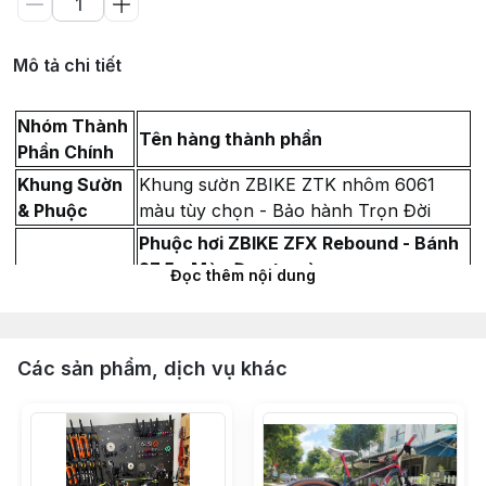
Mô tả chi tiết
Nhóm Thành
Tên hàng thành phần
Phần Chính
Khung Sườn
Khung sườn ZBIKE ZTK nhôm 6061
& Phuộc
màu tùy chọn - Bảo hành Trọn Đời
Phuộc hơi ZBIKE ZFX Rebound - Bánh
27.5 - Màu Đen ty vàng
Đọc thêm nội dung
Chén cổ bạc đạn 44-44mm LEBYCLE -
Màu Đen
Vòng Carbon chêm cổ phuộc 28.6
Các sản phẩm, dịch vụ khác
(Dày 10mm & 5mm)
Miếng dán Cao su bảo vệ gấp xe đạp
địa
Hệ Thống
Full Group SHIMANO DEORE M6100 (6