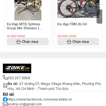
Chén cổ Thecycles 44 - 44mm
Vòng Carbon chêm cổ phuộc 28.6 -
DÀY 5mm
Xe Đạp MTB Optimus
Xe đạp FRM đỏ 04
Group Mix Shimano (
KH008562 - Hoàng Vinh)
Miếng dán Cao su bảo vệ gấp xe đạp
14.000.000đ
26.000.000đ
địa
Chọn mua
Chọn mua
Hệ
Thống
Truyền
Động
Tay bấm Cùi đề xe đạp, Củ đề Shimano
093 207 9666
Deore M6100 12 tốc độ - Japan SGS -
Địa chỉ
:
47 đường D1, Mega Village Khang Điền, Phường Phú
Chính hãng Shimano
Hữu, Hồ Chí Minh - Thành phố Thủ Đức
Kết nối
Sên 12 Shimano M6100 chính hãng
https://www.facebook.com/www.zbike.vn
acetop.vn@gmail.com