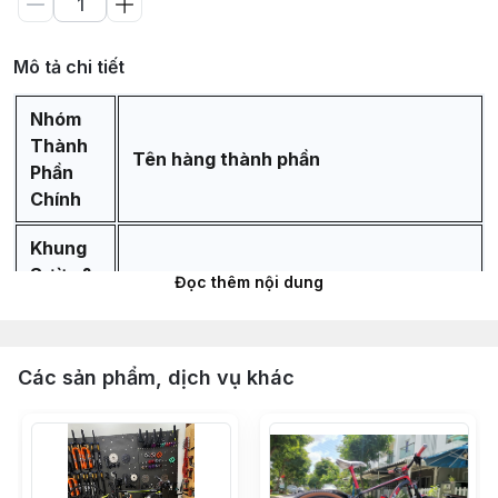
Mô tả chi tiết
Nhóm
Thành
Tên hàng thành phần
Phần
Chính
Khung
Sườn &
Đọc thêm nội dung
Phuộc
Khung sườn ZBIKE ZTK chuẩn
Các sản phẩm, dịch vụ khác
alumium 6061 cao cấp bảo hành 5 năm
Phuộc hơi ZBIKE ZFX bánh 29 chuẩn
QR ty 32mm, hành trình 120mm - Màu
Đen Ống Ty Vàng