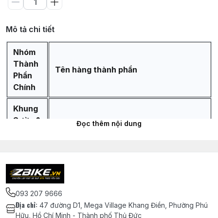
Mô tả chi tiết
Nhóm
Thành
Tên hàng thành phần
Phần
Chính
Khung
Sườn &
Đọc thêm nội dung
Phuộc
Khung sườn SPEEDONE trục Boost 148
chính hãng Made in Taiwan bánh
29inch - SIZE S - Màu Xanh
093 207 9666
Phuộc hơi ZBIKE ZRT 160 BOOST
Địa chỉ
:
47 đường D1, Mega Village Khang Điền, Phường Phú
15x110mm (ty 34mm, hành trình
Hữu, Hồ Chí Minh - Thành phố Thủ Đức