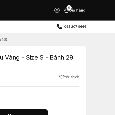
0
Giỏ hàng
093 207 9666
546)
 Vàng - Size S - Bánh 29
Yêu thích