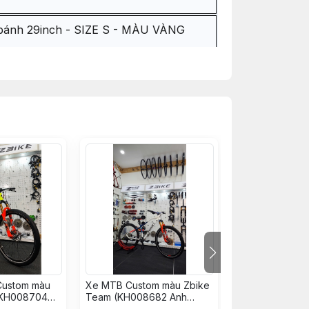
bánh 29inch - SIZE S - MÀU VÀNG
d) - Hành trình 120mm
ãng - Đỏ
Custom màu
Xe MTB Custom màu Zbike
Xe Đạp MTB C
an chính hãng
 KH008704
Team (KH008682 Anh
Vàng Đỏ (KH00
òa)
Hiếu)
Đình Văn)