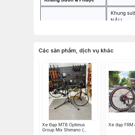
Khung sườ
NÂU
Phuộc hơi
Bộ chén c
Các sản phẩm, dịch vụ khác
Vòng Carb
Vòng Carb
Vòng Carb
Miếng dán
Hệ Thống Truyền Động
Xe Đạp MTB Optimus
Xe đạp FRM 
Bộ group 
Group Mix Shimano (
KH008562 - Hoàng Vinh)