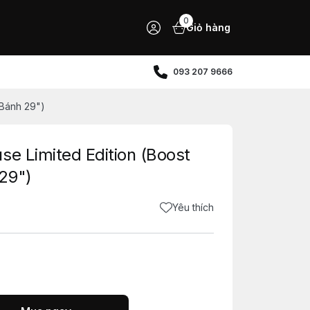
0
Giỏ hàng
093 207 9666
(Bánh 29")
se Limited Edition (Boost
29")
Yêu thích