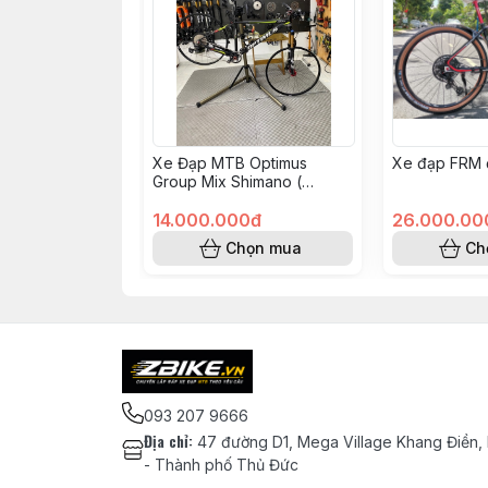
Xe Đạp MTB Optimus
Xe đạp FRM 
Group Mix Shimano (
KH008562 - Hoàng Vinh)
14.000.000đ
26.000.00
Chọn mua
Ch
093 207 9666
Địa chỉ
:
47 đường D1, Mega Village Khang Điền,
- Thành phố Thủ Đức