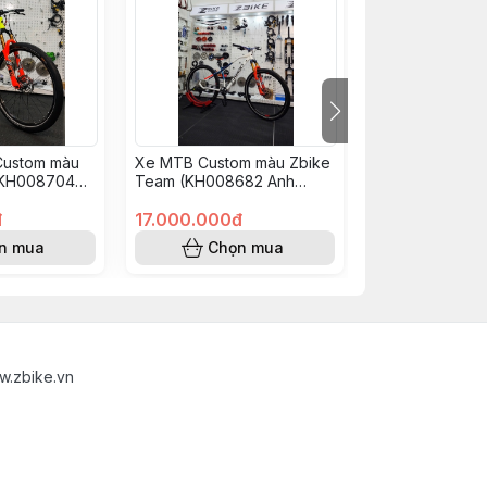
Custom màu
Xe MTB Custom màu Zbike
Xe Đạp MTB C
 KH008704
Team (KH008682 Anh
Vàng Đỏ (KH00
òa)
Hiếu)
Đình Văn)
đ
17.000.000đ
18.500.000đ
n mua
Chọn mua
Chọn
w.zbike.vn