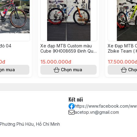
đỏ 04
Xe đạp MTB Custom màu
Xe Đạp MTB 
Cube (KH008659 Đinh Quý
Zbike Team (
Thuận)
Nguyễn Tấn H
0đ
15.000.000đ
17.500.000
ọn mua
Chọn mua
Chọ
Kết nối
https://www.facebook.com/ww
acetop.vn@gmail.com
 Phường Phú Hữu, Hồ Chí Minh