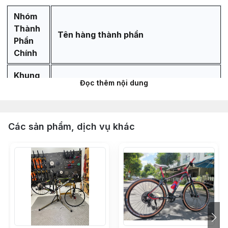
Nhóm
Thành
Tên hàng thành phần
Phần
Chính
Khung
Đọc thêm nội dung
Sườn &
Phuộc
Khung sườn ZBIKE ZTK chuẩn alumium
Các sản phẩm, dịch vụ khác
6061 cao cấp bảo hành 5 năm
Phuộc hơi ZBIKE ZFX bánh 29 chuẩn
QR ty 32mm, hành trình 120mm - Màu
Đen Ống Ty Vàng
Chén cổ bạc đạn 44-44mm LEBYCLE -
Màu Đen