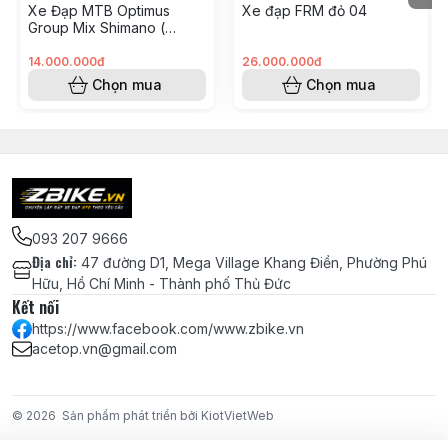
Xe Đạp MTB Optimus
Xe đạp FRM đỏ 04
Vòng Carbon chêm cổ phuộc 28.6 -
Group Mix Shimano (
DÀY 5mm
KH008562 - Hoàng Vinh)
14.000.000đ
26.000.000đ
Chọn mua
Chọn mua
Vòng Carbon chêm cổ phuộc 28.6 -
DÀY 10mm
Miếng dán Cao su bảo vệ gấp xe đạp
địa
Hệ
093 207 9666
Thống
Địa chỉ
:
47 đường D1, Mega Village Khang Điền, Phường Phú
Truyền
Hữu, Hồ Chí Minh - Thành phố Thủ Đức
Động
Kết nối
https://www.facebook.com/www.zbike.vn
Tay bấm Cùi đề xe đạp, Củ đề Shimano
acetop.vn@gmail.com
Deore M6100 12 tốc độ - Japan SGS -
Chính hãng Shimano
© 2026
Sản phẩm phát triển bởi KiotVietWeb
Líp 12 Sunshine 11 - 52T cao cấp chính