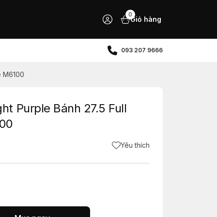
0
Giỏ hàng
093 207 9666
e M6100
t Purple Bánh 27.5 Full
100
Yêu thích