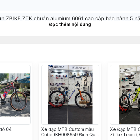
n ZBIKE ZTK chuẩn alumium 6061 cao cấp bảo hành 5 n
Đọc thêm nội dung
 ZBIKE ZFX chuẩn QR ty 32mm hành trình 120mm - BÁNH
bạc đạn 44-44mm LEBYCLE - Màu Đen
bon chêm cổ phuộc 28.6 - DÀY 5mm
bon chêm cổ phuộc 28.6 - DÀY 10mm
 Cao su bảo vệ gấp xe đạp địa
SHIMANO DEORE M6100 32T (full bộ 6 món) Made in Jap
himano MS for HASSN PRO (Freehub) - Micro SPLINE
đỏ 04
Xe đạp MTB Custom màu
Xe Đạp MTB 
Cube (KH008659 Đinh Quý
Zbike Team (
Thuận)
Nguyễn Tấn H