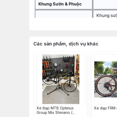
Khung Sườn & Phuộc
Khung sườ
Phuộc hơi
Chén cổ 
Các sản phẩm, dịch vụ khác
Vòng Car
Vòng Car
Miếng dán
Hệ Thống Truyền Động
Bộ group 
Cối líp S
Xe Đạp MTB Optimus
Xe đạp FRM 
Group Mix Shimano (
KH008562 - Hoàng Vinh)