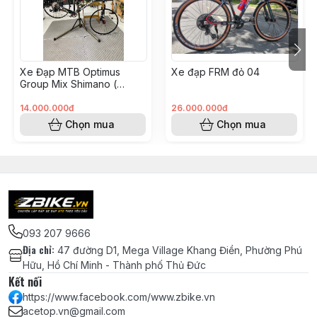
Chén cổ bạc đạn 44-44mm LEBYCLE -
Màu Đen
Xe Đạp MTB Optimus
Xe đạp FRM đỏ 04
Vòng Carbon chêm cổ phuộc 28.6 -
Group Mix Shimano (
DÀY 10mm
KH008562 - Hoàng Vinh)
14.000.000đ
26.000.000đ
Chọn mua
Chọn mua
Miếng dán Cao su bảo vệ gấp xe đạp
địa
Hệ
Thống
Truyền
Động
093 207 9666
Địa chỉ
:
47 đường D1, Mega Village Khang Điền, Phường Phú
Bộ group SHIMANO DEORE M6100
Hữu, Hồ Chí Minh - Thành phố Thủ Đức
32T (full bộ 6 món) Made in Japan
Kết nối
chính hãng
https://www.facebook.com/www.zbike.vn
acetop.vn@gmail.com