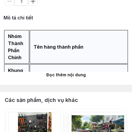
Mô tả chi tiết
Nhóm
Thành
Tên hàng thành phần
Phần
Chính
Khung
Đọc thêm nội dung
Sườn &
Phuộc
Khung sườn ZBIKE ZTK chuẩn alumium
Các sản phẩm, dịch vụ khác
6061 cao cấp bảo hành 5 năm
Phuộc hơi ZBIKE ZBG ty 34mm hành
trình tùy chọn 120mm - 140mm có
REBOUND - Bánh 29 inch