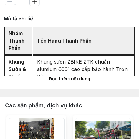
Mô tả chi tiết
Nhóm
Thành
Tên Hàng Thành Phần
Phần
Khung
Khung sườn ZBIKE ZTK chuẩn
Sườn &
alumium 6061 cao cấp bảo hành Trọn
Phuộc
Đời
Đọc thêm nội dung
Phuộc hơi ZBIKE ZFX có REBOUND
chuẩn QR hành trình 120mm - Bánh 29
Các sản phẩm, dịch vụ khác
- MÀU ĐEN ty vàng
Hệ
Bộ group SHIMANO DEORE M6100
Thống
32T (full bộ 6 món) Made in Japan
Truyền
chính hãng