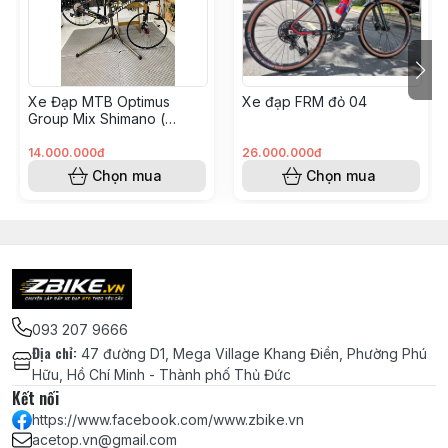
Động
Pedal bàn đạp MZYRH siêu nhẹ sợi
nylon, trục thép CRMO, 3 bạc đạn NBK
- MÀU ĐEN
Xe Đạp MTB Optimus
Xe đạp FRM đỏ 04
Group Mix Shimano (
KH008562 - Hoàng Vinh)
Hệ
14.000.000đ
Thắng đĩa dầu xe đạp Shimano MT200
26.000.000đ
Thống
Chọn mua
Chọn mua
- Chính hãng
Phanh
Đĩa thắng SHIMANO SM-RT26 chính
hãng - 160mm
Bánh
Niềng/Vành KOOZER TR25 chính hãng
Xe
- 32H(căm) - Bánh 29 inch
093 207 9666
Địa chỉ
:
47 đường D1, Mega Village Khang Điền, Phường Phú
Đùm ZBIKE V6 full bạc đạn trục QR cối
Hữu, Hồ Chí Minh - Thành phố Thủ Đức
nổ 6 cá 3 răng chuẩn MS Shimano 12 -
Kết nối
MÀU ĐỎ
https://www.facebook.com/www.zbike.vn
acetop.vn@gmail.com