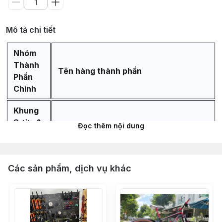
Mô tả chi tiết
Nhóm
Thành
Tên hàng thành phần
Phần
Chính
Khung
Sườn &
Đọc thêm nội dung
Phuộc
Khung sườn ZBIKE ZTK chuẩn alumium
Các sản phẩm, dịch vụ khác
6061 cao cấp bảo hành 5 năm
Phuộc hơi ZBIKE ZBG ty 34mm hành
trình tùy chọn 120mm 140mm - Bánh
29 inch - Không REBOUND