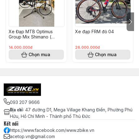
Chén cổ bạc đạn 44-44mm LEBYCLE -
Màu Đen
Vòng Carbon chêm cổ phuộc 28.6 -
Xe Đạp MTB Optimus
Xe đạp FRM đỏ 04
DÀY 10mm
Group Mix Shimano (
KH008562 - Hoàng Vinh)
14.000.000đ
26.000.000đ
Vòng Carbon chêm cổ phuộc 28.6 -
Chọn mua
Chọn mua
DÀY 5mm
Miếng dán Cao su bảo vệ gấp xe đạp
địa
Hệ
Thống
093 207 9666
Truyền
Địa chỉ
:
47 đường D1, Mega Village Khang Điền, Phường Phú
Động
Hữu, Hồ Chí Minh - Thành phố Thủ Đức
Kết nối
Bộ Group SRAM SX Eagle 1x12 chính
https://www.facebook.com/www.zbike.vn
hãng Made in Taiwan
acetop.vn@gmail.com