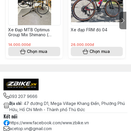
Động
Đĩa Zrace 36T (thay thế đĩa zin để
tăng tốc độ đường bằng)
Xe Đạp MTB Optimus
Xe đạp FRM đỏ 04
Cối líp Shimano MS (Micro Spline)
Group Mix Shimano (
KH008562 - Hoàng Vinh)
cho đùm HASSNS PRO
14.000.000đ
26.000.000đ
Chọn mua
Chọn mua
Pedal MZYRH hợp kim nhôm 7075
cấu hình 3 bạc đạn siêu trớn
Hệ
Thắng đĩa dầu xe đạp Shimano
Thống
MT200 - Chính hãng
Phanh
093 207 9666
Đĩa thắng SHIMANO SM-RT26 chính
Địa chỉ
:
47 đường D1, Mega Village Khang Điền, Phường Phú
hãng - 160mm
Hữu, Hồ Chí Minh - Thành phố Thủ Đức
Kết nối
Niềng/Vành KOOZER TR25 chính
https://www.facebook.com/www.zbike.vn
Bánh Xe
hãng - 32H - Bánh 27.5 inch
acetop.vn@gmail.com