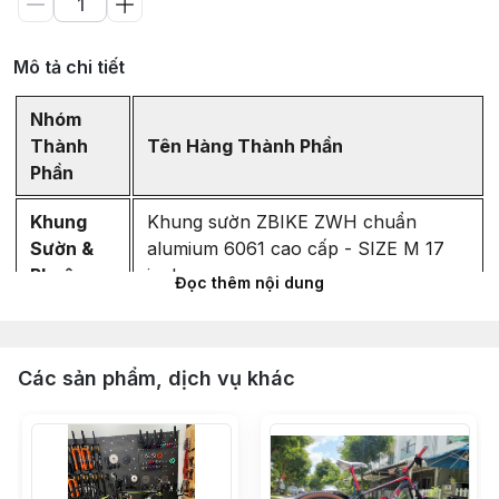
Mô tả chi tiết
Nhóm
Thành
Tên Hàng Thành Phần
Phần
Khung
Khung sườn ZBIKE ZWH chuẩn
Sườn &
alumium 6061 cao cấp - SIZE M 17
Phuộc
inch
Đọc thêm nội dung
Phuộc hơi ZBIKE ZFX có REBOUND
chuẩn QR - BÁNH 27.5 - MÀU ĐEN
Các sản phẩm, dịch vụ khác
ty vàng
Hệ
Thống
Bộ group SHIMANO DEORE M6100
Truyền
32T (full bộ 6 món) Made in Japan