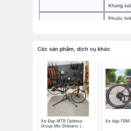
Khung sư
Phuộc hơ
Chén cổ 
Vòng Car
Các sản phẩm, dịch vụ khác
Vòng Car
Miếng dán
Hệ Thống Truyền Động
Tay bấm 
Líp 12 S
Xe Đạp MTB Optimus
Xe đạp FRM 
Sên SRAM
Group Mix Shimano (
KH008562 - Hoàng Vinh)