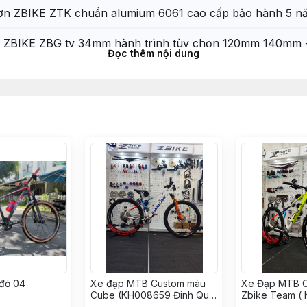
ờn ZBIKE ZTK chuẩn alumium 6061 cao cấp bảo hành 5 n
i ZBIKE ZBG ty 34mm hành trình tùy chọn 120mm 140mm
Đọc thêm nội dung
bạc đạn 44-44mm LEBYCLE - Màu Đen
bon chêm cổ phuộc 28.6 - DÀY 10mm
bon chêm cổ phuộc 28.6 - DÀY 5mm
 Cao su bảo vệ gấp xe đạp địa
cùi đề SRAM SX EAGLE 1x12 chính hãng
RAM SX EAGLE PG1210 chính hãng
đỏ 04
 NX EAGLE 12
Xe đạp MTB Custom màu
Xe Đạp MTB 
Cube (KH008659 Đinh Quý
Zbike Team (
Thuận)
Nguyễn Tấn H