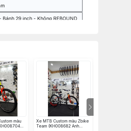
ăm
 - Bánh 29 inch - Không REBOUND
Custom màu
Xe MTB Custom màu Zbike
Xe Đạp MTB C
 KH008704
Team (KH008682 Anh
Vàng Đỏ (KH00
òa)
Hiếu)
Đình Văn)