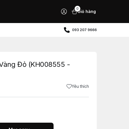
0
Giỏ hàng
093 207 9666
Vàng Đỏ (KH008555 -
Yêu thích