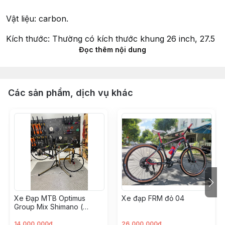
V
ậ
t li
ệ
u: carbon.
Kích th
ướ
c: Th
ườ
ng có kích th
ướ
c khung 26 inch, 27.5
Đọc thêm nội dung
inch ho
ặ
c 29 inch.
Bánh xe:
Kích th
ướ
c: Th
ườ
ng là 26 inch, 27.5 inch ho
ặ
c 29 inch.
Các sản phẩm, dịch vụ khác
H
ệ
th
ố
ng truy
ề
n
độ
ng:
B
ộ
đề
: Shimano
B
ộ
líp
Xe Đạp MTB Optimus
Xe đạp FRM đỏ 04
Group Mix Shimano (
KH008562 - Hoàng Vinh)
14.000.000đ
26.000.000đ