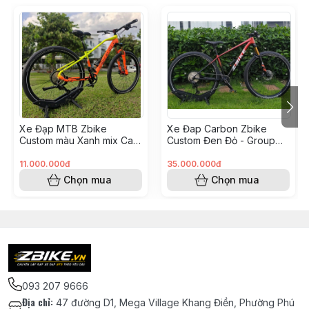
Xe Đạp MTB Zbike
Xe Đap Carbon Zbike
Custom màu Xanh mix Cam
Custom Đen Đỏ - Group
- Group GearX (Anh Kiệt
Shimano M8100(Tạ Văn
KH8248205)
Tiêu KH8248211)
11.000.000đ
35.000.000đ
Chọn mua
Chọn mua
093 207 9666
Địa chỉ
:
47 đường D1, Mega Village Khang Điền, Phường Phú