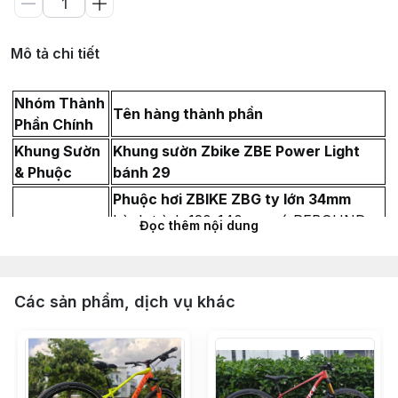
Mô tả chi tiết
Nhóm Thành
Tên hàng thành phần
Phần Chính
Khung Sườn
Khung sườn Zbike ZBE Power Light
& Phuộc
bánh 29
Phuộc hơi ZBIKE ZBG ty lớn 34mm
hành trình 120-140mm có REBOUND
Đọc thêm nội dung
Chén cổ bạc đạn LEBYCLE 44-44 siêu
nhẹ (hỗ trợ phuộc cổ nở)
Vòng Carbon chêm cổ phuộc 28.6 (Dày
Các sản phẩm, dịch vụ khác
10mm & 5mm)
Miếng dán Cao su bảo vệ gấp xe đạp
địa
Hệ Thống
Bộ group X-Gear 1x9 full bộ 5 món