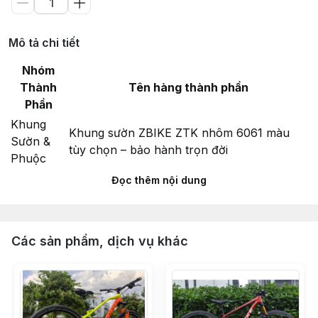
Mô tả chi tiết
Nhóm
Thành
Tên hàng thành phần
Phần
Khung
Khung sườn ZBIKE ZTK nhôm 6061 màu
Sườn &
tùy chọn – bảo hành trọn đời
Phuộc
Phuộc hơi ZBIKE ZFX Rebound QR hành
Đọc thêm nội dung
trình 120mm – bánh 29 – màu cam ty vàng
Chén cổ bạc đạn 44-44mm LEBYCLE –
màu đen
Các sản phẩm, dịch vụ khác
Vòng carbon chêm cổ phuộc 28.6 (10mm
x2 & 5mm x1)
Miếng dán cao su bảo vệ gắp xe đạp địa
hình