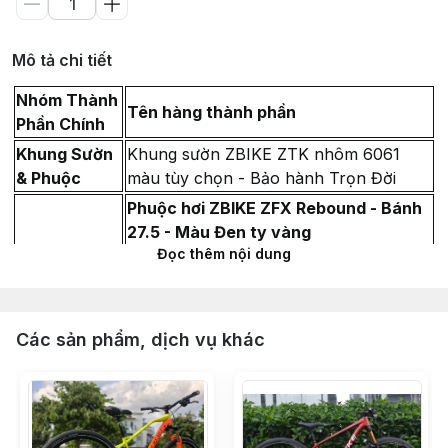
Mô tả chi tiết
Nhóm Thành
Tên hàng thành phần
Phần Chính
Khung Sườn
Khung sườn ZBIKE ZTK nhôm 6061
& Phuộc
màu tùy chọn - Bảo hành Trọn Đời
Phuộc hơi ZBIKE ZFX Rebound - Bánh
27.5 - Màu Đen ty vàng
Đọc thêm nội dung
Chén cổ bạc đạn 44-44mm LEBYCLE -
Màu Đen
Vòng Carbon chêm cổ phuộc 28.6 (Dày
Các sản phẩm, dịch vụ khác
10mm & 5mm)
Miếng dán Cao su bảo vệ gấp xe đạp
địa
Hệ Thống
Bộ group mini Shimano Deore M6100