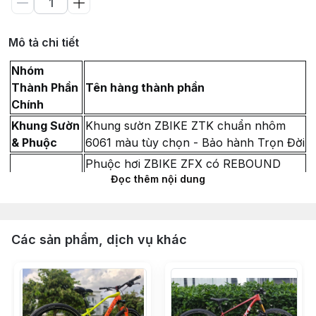
Mô tả chi tiết
Nhóm
Thành Phần
Tên hàng thành phần
Chính
Khung Sườn
Khung sườn ZBIKE ZTK chuẩn nhôm
& Phuộc
6061 màu tùy chọn - Bảo hành Trọn Đời
Phuộc hơi ZBIKE ZFX có REBOUND
Đọc thêm nội dung
chuẩn QR hành trình 120mm - Bánh 29
Chén cổ bạc đạn 44-44mm LEBYCLE -
Màu Đen
Các sản phẩm, dịch vụ khác
Vòng Carbon chêm cổ phuộc 28.6 (Dày
10mm & 5mm)
Miếng dán Cao su bảo vệ gấp xe đạp
địa