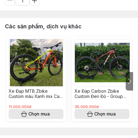
Các sản phẩm, dịch vụ khác
Xe Đạp MTB Zbike
Xe Đap Carbon Zbike
Custom màu Xanh mix Cam
Custom Đen Đỏ - Group
- Group GearX (Anh Kiệt
Shimano M8100(Tạ Văn
KH8248205)
Tiêu KH8248211)
11.000.000đ
35.000.000đ
Chọn mua
Chọn mua