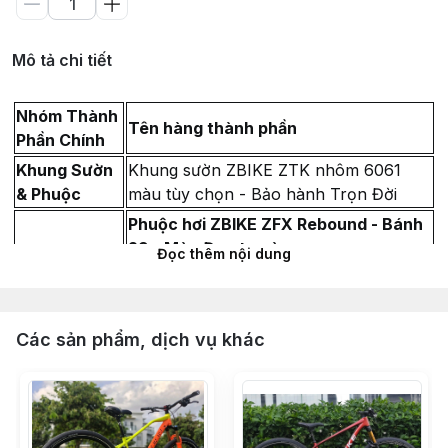
Mô tả chi tiết
Nhóm Thành
Tên hàng thành phần
Phần Chính
Khung Sườn
Khung sườn ZBIKE ZTK nhôm 6061
& Phuộc
màu tùy chọn - Bảo hành Trọn Đời
Phuộc hơi ZBIKE ZFX Rebound - Bánh
29 - Màu Đen ty vàng
Đọc thêm nội dung
Chén cổ bạc đạn LEBYCLE 44-55mm
siêu nhẹ
Vòng Carbon chêm cổ phuộc 28.6
Các sản phẩm, dịch vụ khác
(Dày 10mm & 5mm)
Miếng dán Cao su bảo vệ gấp xe đạp
địa
Hệ Thống