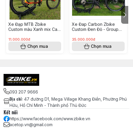
Giò đĩa HASSNS XO trục 29mm chuẩn
DUB
& Đĩa 34T có bảo vệ
Pedal bàn đạp MZYRH siêu nhẹ sợi
Xe Đạp MTB Zbike
Xe Đap Carbon Zbike
Custom màu Xanh mix Cam
Custom Đen Đỏ - Group
nylon, 3 bạc đạn NBK
- Group GearX (Anh Kiệt
Shimano M8100(Tạ Văn
Hệ Thống
KH8248205)
Thắng đĩa dầu Shimano MT200 -
Tiêu KH8248211)
11.000.000đ
35.000.000đ
Chọn mua
Chọn mua
Phanh
Chính hãng
Đĩa thắng SHIMANO SM-RT26 chính
hãng - 160mm
Bánh Xe
Đùm ZBIKE PK08 (6 bạc đạn NSK)
-
(Build tay)
MÀU TITAN
Niềng/Vành ZBIKE Z35 bảng lớn 35mm
093 207 9666
- Bánh 29
Địa chỉ
:
47 đường D1, Mega Village Khang Điền, Phường Phú
Căm Taiwan thép không gỉ (Stainless
Hữu, Hồ Chí Minh - Thành phố Thủ Đức
steel)
Kết nối
https://www.facebook.com/www.zbike.vn
Vỏ/Lốp Continental RACE KING -
acetop.vn@gmail.com
29x2.2
(Gai XC tốc độ)