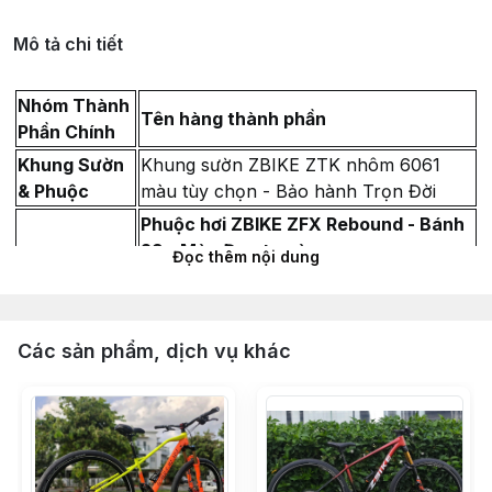
Mô tả chi tiết
Nhóm Thành
Tên hàng thành phần
Phần Chính
Khung Sườn
Khung sườn ZBIKE ZTK nhôm 6061
& Phuộc
màu tùy chọn - Bảo hành Trọn Đời
Phuộc hơi ZBIKE ZFX Rebound - Bánh
29 - Màu Đen ty vàng
Đọc thêm nội dung
Chén cổ bạc đạn 44-44mm LEBYCLE -
Màu Đen
Vòng Carbon chêm cổ phuộc 28.6
Các sản phẩm, dịch vụ khác
(Dày 10mm & 5mm)
Miếng dán Cao su bảo vệ gấp xe đạp
địa
Hệ Thống
Bộ group mini Shimano Deore M6100
Truyền Động
1x12
(Cối MS)