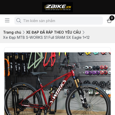
0
Trang chủ
XE ĐẠP ĐÃ RÁP THEO YÊU CẦU
Xe Đạp MTB S-WORKS S1 Full SRAM SX Eagle 1x12