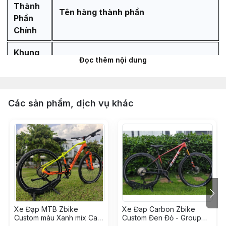
Thành
Tên hàng thành phần
Phần
Chính
Khung
Đọc thêm nội dung
Sườn &
Phuộc
Khung sườn ZBIKE ZTK chuẩn alumium
Các sản phẩm, dịch vụ khác
6061 cao cấp bảo hành 5 năm
Phuộc hơi ZBIKE ZFX bánh 29 chuẩn
QR ty 32mm, hành trình 120mm - Màu
Đen Ống Ty Vàng
Chén cổ bạc đạn 44-44mm LEBYCLE -
Màu Đen
Xe Đạp MTB Zbike
Xe Đap Carbon Zbike
Vòng Carbon chêm cổ phuộc 28.6 -
Custom màu Xanh mix Cam
Custom Đen Đỏ - Group