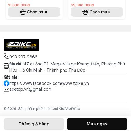
DÀY 5mm
- Group GearX (Anh Kiệt
Shimano M8100(Tạ Văn
KH8248205)
Tiêu KH8248211)
11.000.000đ
35.000.000đ
Chọn mua
Chọn mua
Vòng Carbon chêm cổ phuộc 28.6 -
DÀY 10mm
Miếng dán Cao su bảo vệ gấp xe đạp
địa
Hệ
093 207 9666
Thống
Địa chỉ
:
47 đường D1, Mega Village Khang Điền, Phường Phú
Truyền
Hữu, Hồ Chí Minh - Thành phố Thủ Đức
Động
Kết nối
https://www.facebook.com/www.zbike.vn
Bộ Group SRAM SX Eagle 1x12 chính
acetop.vn@gmail.com
hãng Made in Taiwan
Pedal bàn đạp MZYRH siêu nhẹ sợi
© 2026
Sản phẩm phát triển bởi KiotVietWeb
nylon, trục thép CRMO, 3 bạc đạn NBK
- MÀU ĐỎ
Thêm giỏ hàng
Mua ngay