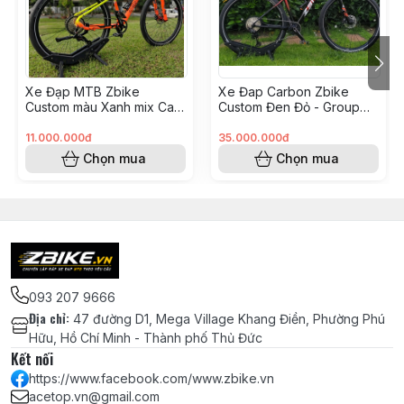
Động
Líp Sunshine 12 tầng 11-51T Taiwan
Bộ giò đĩa ZRACE bao gồm BB, Đĩa
Xe Đạp MTB Zbike
Xe Đap Carbon Zbike
36T Zrace
Custom màu Xanh mix Cam
Custom Đen Đỏ - Group
- Group GearX (Anh Kiệt
Shimano M8100(Tạ Văn
KH8248205)
Tiêu KH8248211)
11.000.000đ
35.000.000đ
Pedal bàn đạp MZYRH siêu nhẹ sợi
Chọn mua
Chọn mua
nylon, 3 bạc đạn NBK - MÀU ĐEN
Hệ
Thắng đĩa dầu xe đạp Shimano MT200
Thống
- Chính hãng
Phanh
Đĩa thắng SHIMANO SM-RT26 chính
093 207 9666
hãng - 160mm
Địa chỉ
:
47 đường D1, Mega Village Khang Điền, Phường Phú
Hữu, Hồ Chí Minh - Thành phố Thủ Đức
Bánh
Bánh bộ Zbike cối nổ chuẩn HG siêu
Kết nối
Xe
nhẹ - Bánh 29
https://www.facebook.com/www.zbike.vn
acetop.vn@gmail.com