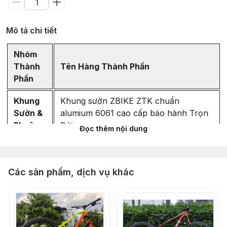
Mô tả chi tiết
Nhóm
Thành
Tên Hàng Thành Phần
Phần
Khung
Khung sườn ZBIKE ZTK chuẩn
Sườn &
alumium 6061 cao cấp bảo hành Trọn
Phuộc
Đời
Đọc thêm nội dung
Phuộc hơi ZBIKE ZFX có REBOUND
chuẩn QR hành trình 120mm - Bánh 29
Các sản phẩm, dịch vụ khác
- MÀU ĐEN ty vàng
Hệ
Thống
Bộ combo tay bấm - cùi đề - sên
Truyền
SHIMANO DEORE M6100 1X12