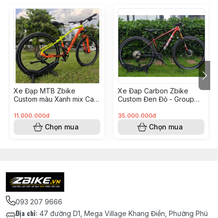
Xe Đạp MTB Zbike
Xe Đap Carbon Zbike
Custom màu Xanh mix Cam
Custom Đen Đỏ - Group
- Group GearX (Anh Kiệt
Shimano M8100(Tạ Văn
KH8248205)
Tiêu KH8248211)
11.000.000đ
35.000.000đ
Chọn mua
Chọn mua
093 207 9666
Địa chỉ
:
47 đường D1, Mega Village Khang Điền, Phường Phú