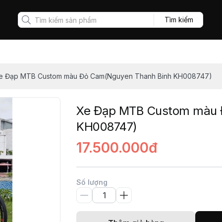
Tìm kiếm
e Đạp MTB Custom màu Đỏ Cam(Nguyen Thanh Binh KH008747)
Xe Đạp MTB Custom màu 
KH008747)
17.500.000đ
Số lượng