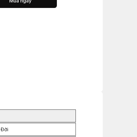
Mua ngay
 Đời