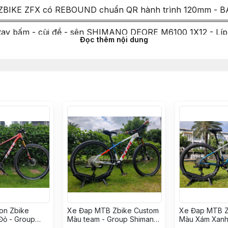
 ZBIKE ZFX có REBOUND chuẩn QR hành trình 120mm - 
ay bấm - cùi đề - sên SHIMANO DEORE M6100 1X12 - Líp 
Đọc thêm nội dung
 ZRACE bao gồm BB, Đĩa 36T Zrace
đạp MZYRH siêu nhẹ sợi nylon, trục thép CRMO, 3 bạc 
dầu xe đạp Shimano MT200 - Chính hãng
 SHIMANO SM-RT26 chính hãng - 160mm
 KOOZER TR25 chính hãng - 32H(căm) - Bánh 29 inch
S PRO 7 cối MS 32H (full bộ đùm trước và sau) - Màu
thép ko gỉ (stainless steel) - Bánh 29
on Zbike
Đạp Continental Urban 29x2.0 Chính Hãng – Gai Trơn Êm
Xe Đap MTB Zbike Custom
Xe Đap MTB Z
Đỏ - Group
Màu team - Group Shimano
Màu Xám Xanh 
00(Tạ Văn
12s (ThỏaBG KH8248210)
(Phạm An KH8