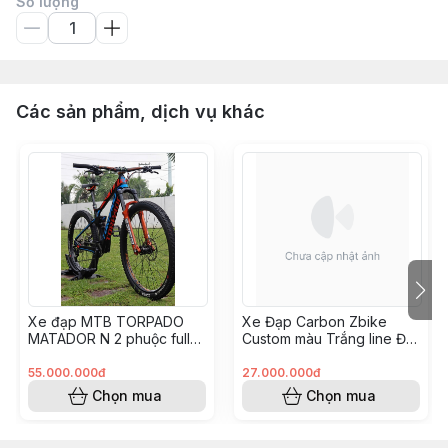
Số lượng
Các sản phẩm, dịch vụ khác
Xe đạp MTB TORPADO
Xe Đạp Carbon Zbike
MATADOR N 2 phuộc full
Custom màu Trắng line Đỏ
carbon build XC TRAIL như
- groupM6100
mới
(KH8248175 Hoài Vũ)
55.000.000đ
27.000.000đ
Chọn mua
Chọn mua