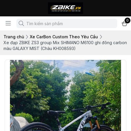
0
Trang chủ
Xe CarBon Custom Theo Yêu Cầu
Xe đạp ZBIKE ZS3 group Mix SHIMANO M6100 ghi đông carbon
màu GALAXY MIST (Châu KH008593)