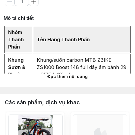
Mô tả chi tiết
Nhóm
Thành
Tên Hàng Thành Phần
Phần
Khung
Khung/sườn carbon MTB ZBIKE
Sườn &
ZS1000 Boost 148 full dây âm bánh 29
Phuộc
- SIZE L 19inch
Đọc thêm nội dung
Phuộc hơi Zbike ZRT chuẩn BOOST
15x110mm (ty 34mm, có Rebound) -
Các sản phẩm, dịch vụ khác
Hành trình 120mm
Hệ
Bộ group SHIMANO DEORE M6100
Thống
32T (full bộ 6 món) Made in Japan
Truyền
chính hãng