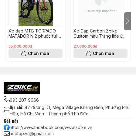
Động
Đĩa Zrace 36T (Nâng cấp thay thế cho
đĩa 32T zin)
Xe đạp MTB TORPADO
Xe Đạp Carbon Zbike
Cối líp Shimano MS for HASSN PRO
MATADOR N 2 phuộc full
Custom màu Trắng line Đỏ
carbon build XC TRAIL như
- groupM6100
(Freehub) - Micro SPLINE
mới
(KH8248175 Hoài Vũ)
55.000.000đ
27.000.000đ
Chọn mua
Chọn mua
Pedal bàn đạp MZYRH siêu nhẹ sợi
nylon, trục thép CRMO, 3 bạc đạn
NBK - MÀU ĐEN
Hệ
Thắng đĩa dầu xe đạp Shimano
Thống
MT200 - Chính hãng
Phanh
093 207 9666
Địa chỉ
:
47 đường D1, Mega Village Khang Điền, Phường Phú
Đĩa thắng SHIMANO SM-RT26 chính
Hữu, Hồ Chí Minh - Thành phố Thủ Đức
hãng - 160mm
Kết nối
https://www.facebook.com/www.zbike.vn
Niềng/Vành KOOZER TR25 chính hãng
acetop.vn@gmail.com