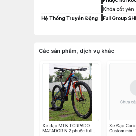
Phuộc hơi Ro
Khóa cốt yên
Hệ Thống Truyền Động
Full Group S
Pedal MZYRH 
Hệ Thống Phanh
Thắng dầu S
Đĩa thắng SH
Các sản phẩm, dịch vụ khác
Bánh Xe
Bánh bộ ZBIK
Vỏ Lốp Contin
Ruột CST Ultr
Hệ Thống Lái
Ghi đông liề
Tay nắm ODI 
Yên & Cốt Yên
Cốt yên tăng
Yên xe đạp B
Hệ Thống Đèn & Tiện Ích
Đèn trước ZB
Xe đạp MTB TORPADO
Xe Đạp Carb
Đế giữ xe đạ
MATADOR N 2 phuộc full
Custom màu T
carbon build XC TRAIL như
groupM6100