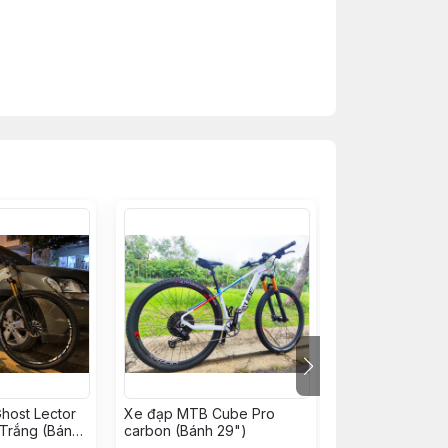
host Lector
Xe đạp MTB Cube Pro
Xe đạp MTB Tra
Trắng (Bánh
carbon (Bánh 29")
TORPADO Mata
Carbon (Boost 14