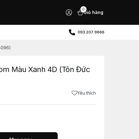
0
Giỏ hàng
093 207 9666
8096)
tom Màu Xanh 4D (Tôn Đức
Yêu thích