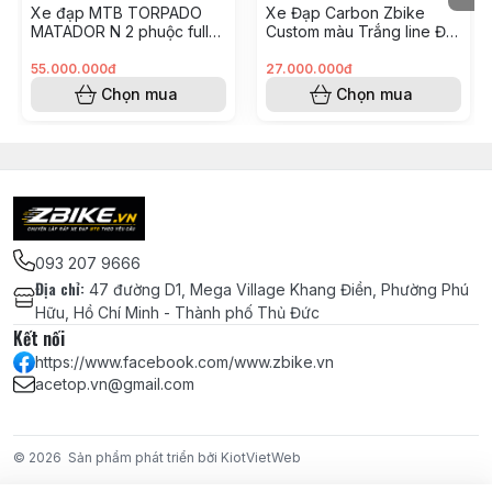
Xe đạp MTB TORPADO
Xe Đạp Carbon Zbike
Đầu chặn dây đề nhôm 7075 lõi đồng
MATADOR N 2 phuộc full
Custom màu Trắng line Đỏ
carbon build XC TRAIL như
- groupM6100
Pedal MZYRH siêu nhẹ nylon, trục thép
mới
(KH8248175 Hoài Vũ)
55.000.000đ
27.000.000đ
CRMO, 3 bạc đạn NBK – màu đen
Chọn mua
Chọn mua
Bánh bộ ZBIKE PAS siêu nhẹ cối Ratchet
Bánh Xe
54T – trục Boost 110/148 – cối MS – bánh
29
Vỏ Continental Urban 29x2.2 gai trơn –
êm ái, bám đường tốt
Ruột CST Ultra Light van SV siêu nhẹ
093 207 9666
Hệ Thống
Thắng đĩa dầu Shimano MT200 chính
Địa chỉ
:
47 đường D1, Mega Village Khang Điền, Phường Phú
Phanh
hãng
Hữu, Hồ Chí Minh - Thành phố Thủ Đức
Kết nối
Đĩa thắng Shimano RT10 Center Lock
https://www.facebook.com/www.zbike.vn
160mm
acetop.vn@gmail.com
Hệ Thống
Ghi đông liền pô tăng carbon RPANTAHI
Lái
Tay nắm ODI AG10 – màu đen
© 2026
Sản phẩm phát triển bởi KiotVietWeb
Yên & Cốt