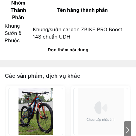
Nhóm
Thành
Tên hàng thành phần
Phần
Khung
Khung/sườn carbon ZBIKE PRO Boost
Sườn &
148 chuẩn UDH
Phuộc
Ty trục Boost đóng mở thông minh
Đọc thêm nội dung
12x175L (M12x1.5)
Pát cùi đề chuẩn UDH
Phuộc hơi ZBIKE FLY trục Boost 110 full
Các sản phẩm, dịch vụ khác
rebound siêu nhẹ
Bạc đạn 52mm dùng cho khung cổ âm
52-52mm
Miếng dán cao su bảo vệ gắp xe đạp địa
hình
Hệ Thống
Bộ group Shimano Deore M6100 32T full
Truyền
bộ 6 món – Made in Japan
Động