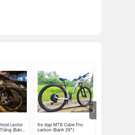
host Lector
Xe đạp MTB Cube Pro
Xe đạp MTB Tra
Trắng (Bánh
carbon (Bánh 29")
TORPADO Mata
Carbon (Boost 14