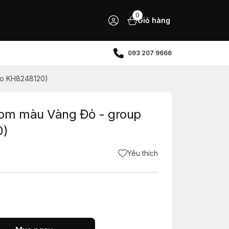
0
Giỏ hàng
093 207 9666
Do KH8248120)
tom màu Vàng Đỏ - group
0)
Yêu thích