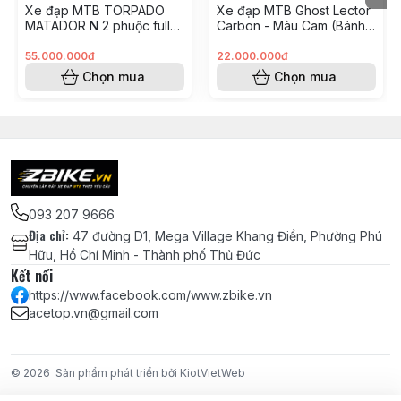
bộ 4 món – chuẩn cối MS
Xe đạp MTB TORPADO
Xe đạp MTB Ghost Lector
Động
MATADOR N 2 phuộc full
Carbon - Màu Cam (Bánh
carbon build XC TRAIL như
29")
Giò đĩa Shimano CUES U6000 chính hãng
mới
55.000.000đ
22.000.000đ
Đĩa KEHS BCD96 – 36T cho Shimano
Chọn mua
Chọn mua
CUES U6000
BB Shimano MT501 chuẩn BSA 24mm
Đầu chặn dây đề nhôm 7075 lõi đồng
Pedal MZYRH siêu nhẹ nylon, trục thép
CRMO, 3 bạc đạn NBK – màu đen
Bánh bộ ZBIKE PAS siêu nhẹ cối Ratchet
093 207 9666
Bánh Xe
54T – trục Boost 110/148 – chuẩn MS –
Địa chỉ
:
47 đường D1, Mega Village Khang Điền, Phường Phú
bánh 29
Hữu, Hồ Chí Minh - Thành phố Thủ Đức
Kết nối
Vỏ Continental Race King 29x2.2
https://www.facebook.com/www.zbike.vn
Ruột CST Ultra Light 29x1.9/2.35 van SV
acetop.vn@gmail.com
Hệ Thống
Thắng đĩa dầu Shimano MT200 chính
Phanh
hãng
© 2026
Sản phẩm phát triển bởi KiotVietWeb
Đĩa Center Lock GIRO 160mm