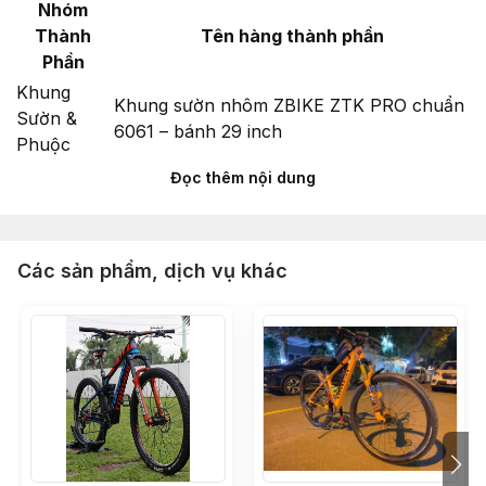
Nhóm
Thành
Tên hàng thành phần
Phần
Khung
Khung sườn nhôm ZBIKE ZTK PRO chuẩn
Sườn &
6061 – bánh 29 inch
Phuộc
Ty trục Boost đóng mở thông minh
Đọc thêm nội dung
12x175L (M12x1.5)
Phuộc ZBIKE ZF1 Boost 110mm hành trình
120mm siêu nhẹ – màu đen
Các sản phẩm, dịch vụ khác
Chén cổ nhôm bạc đạn LEBYCLE 44-
55mm siêu nhẹ – màu đen
Vòng carbon chêm cổ phuộc 28.6 (10mm
x2 & 5mm x1)
Miếng dán cao su bảo vệ gắp xe đạp địa
hình
Hệ Thống
Bộ group mini Shimano M6100 1x12 full
Truyền