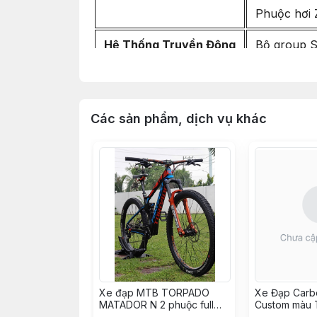
Phuộc hơi
Hệ Thống Truyền Động
Bộ group 
Pedal bàn 
Hệ Thống Phanh
Thắng dầu 
Các sản phẩm, dịch vụ khác
Đĩa thắng
Bánh Xe
Niềng/Vành
Đùm HASSN
Căm Taiwan 
Vỏ Lốp Con
Xe đạp MTB TORPADO
Xe Đạp Carb
Ruột CST ca
MATADOR N 2 phuộc full
Custom màu T
carbon build XC TRAIL như
groupM6100