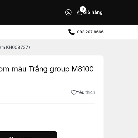
0
Giỏ hàng
093 207 9666
Nam KH008737)
tom màu Trắng group M8100
Yêu thích