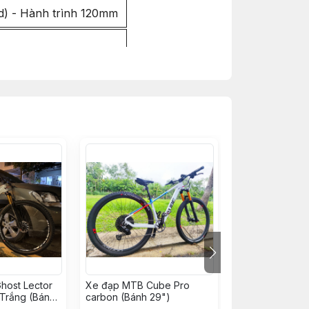
) - Hành trình 120mm
đạn NBK - MÀU ĐEN
) - Màu ĐEN
h 29
host Lector
Xe đạp MTB Cube Pro
Xe đạp MTB Tra
Trắng (Bánh
carbon (Bánh 29")
TORPADO Mata
Carbon (Boost 14