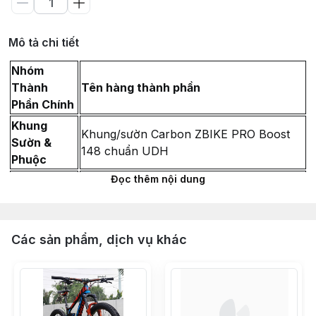
Mô tả chi tiết
Nhóm
Thành
Tên hàng thành phần
Phần Chính
Khung
Khung/sườn Carbon ZBIKE PRO Boost
Sườn &
148 chuẩn UDH
Phuộc
Đọc thêm nội dung
Phuộc hơi ZBIKE FLY trục Boost 110 full
Rebound - Siêu nhẹ (1.6kg)
Pát cùi đề chuẩn UDH & Ty trục Boost
đóng mở thông minh 12x175L
Các sản phẩm, dịch vụ khác
Chén cổ bạc đạn 44-44mm LEBYCLE -
Màu Đen
Miếng dán Cao su bảo vệ gấp xe đạp địa