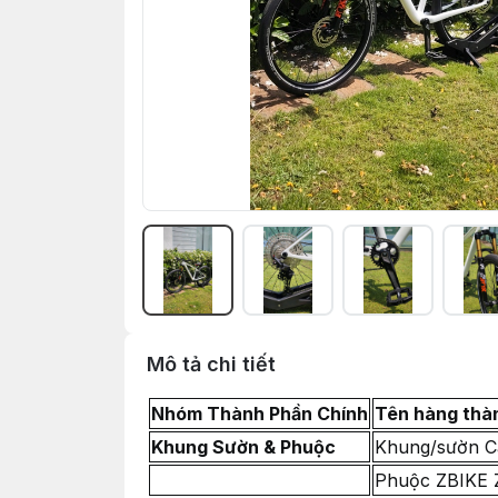
Mô tả chi tiết
Nhóm Thành Phần Chính
Tên hàng thà
Khung Sườn & Phuộc
Khung/sườn C
Phuộc ZBIKE Z