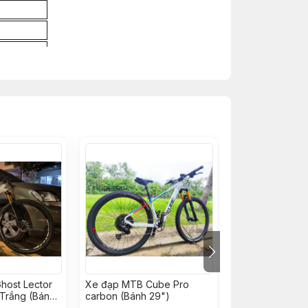
n
NBK
Bánh 27.5
host Lector
Xe đạp MTB Cube Pro
Xe đạp MTB Tra
Trắng (Bánh
carbon (Bánh 29")
TORPADO Mata
Carbon (Boost 14