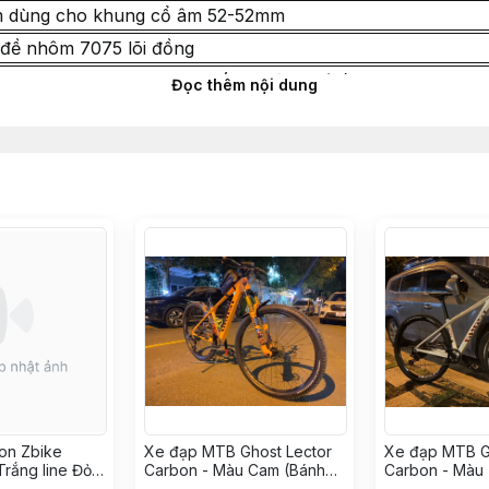
 dùng cho khung cổ âm 52-52mm
đề nhôm 7075 lõi đồng
MANO DEORE M6100 32T (Full bộ 6 món) - Made in Japa
Đọc thêm nội dung
 MZYRH siêu nhẹ sợi nylon, trục thép CRMO, 3 bạc đạn 
u Shimano MT200 - Chính hãng
IMANO RT10 Centerlock 160mm
 PAS siêu nhẹ cối RATCHET 54T (Trục Boost 110/148) - 
ental Urban gai trơn bám đường - 27.5x2.2
ltra Light 27.5 x 1.9/2.3 - Van xe máy
 pô tăng Carbon RPANTAHI siêu thẩm mỹ
ạp ODI AG10 - Màu Đen
giảm (Dropper Post) KS EXA900i - 30.9mm
 chuẩn mới FXFM 34.9
ụng xe MTB hãng BULLS - Màu Cam
on Zbike
Xe đạp MTB Ghost Lector
Xe đạp MTB G
rắng line Đỏ -
Carbon - Màu Cam (Bánh
Carbon - Màu 
 (KH8248175
29")
29")