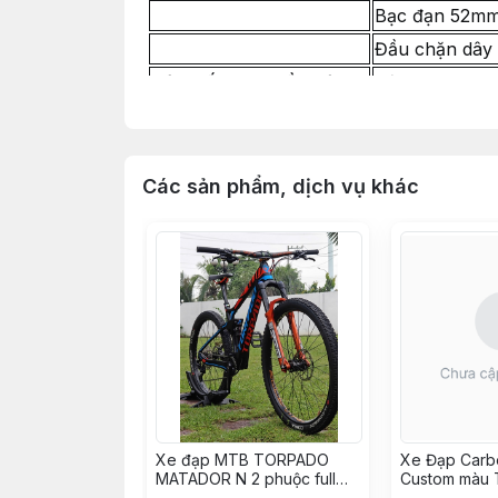
Bạc đạn 52mm
Đầu chặn dây 
Hệ Thống Truyền Động
Bộ group SHI
Pedal bàn đạp
Hệ Thống Phanh
Thắng đĩa dầ
Đĩa thắng SH
Các sản phẩm, dịch vụ khác
Bánh Xe
Bánh bộ ZBIKE
Vỏ Lốp Contin
Ruột Lốp CST U
Hệ Thống Lái
Ghi đông liền
Tay nắm xe đ
Yên & Cốt Yên
Cốt yên tăng 
Khóa cốt yên
Yên chuyên d
Xe đạp MTB TORPADO
Xe Đạp Carb
MATADOR N 2 phuộc full
Custom màu T
carbon build XC TRAIL như
groupM6100