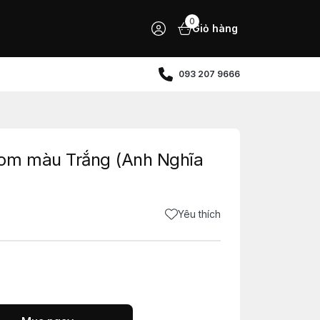
0
Giỏ hàng
093 207 9666
tom màu Trắng (Anh Nghĩa
Yêu thích