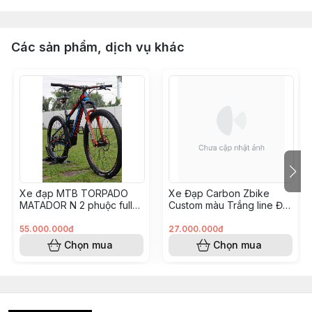
Các sản phẩm, dịch vụ khác
Xe đạp MTB TORPADO
Xe Đạp Carbon Zbike
MATADOR N 2 phuộc full
Custom màu Trắng line Đỏ
carbon build XC TRAIL như
- groupM6100
mới
(KH8248175 Hoài Vũ)
55.000.000đ
27.000.000đ
Chọn mua
Chọn mua