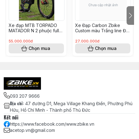
đĩa 32T zin để tối ưu tốc độ)
Cối líp Shimano MS (Micro Spline)
cho đùm HASSNS PRO
Xe đạp MTB TORPADO
Xe Đạp Carbon Zbike
MATADOR N 2 phuộc full
Custom màu Trắng line Đỏ
carbon build XC TRAIL như
- groupM6100
Pedal bàn đạp MZYRH siêu nhẹ sợi
mới
(KH8248175 Hoài Vũ)
55.000.000đ
27.000.000đ
nylon, 3 bạc đạn NBK
Chọn mua
Chọn mua
Hệ Thống
Thắng đĩa dầu xe đạp Shimano
Phanh
MT200 - Chính hãng
Đĩa thắng SRAM Centerline 180mm
(Lắp trước)
093 207 9666
Đĩa thắng SHIMANO SM-RT26
Địa chỉ
:
47 đường D1, Mega Village Khang Điền, Phường Phú
chính hãng - 160mm (Lắp sau)
Hữu, Hồ Chí Minh - Thành phố Thủ Đức
Kết nối
Adapter/Cầu đứng thắng đĩa
https://www.facebook.com/www.zbike.vn
SHIMANO 180mm chính hãng
acetop.vn@gmail.com