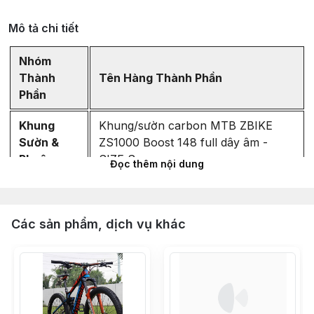
Mô tả chi tiết
Nhóm
Thành
Tên Hàng Thành Phần
Phần
Khung
Khung/sườn carbon MTB ZBIKE
Sườn &
ZS1000 Boost 148 full dây âm -
Phuộc
SIZE S
Đọc thêm nội dung
Phuộc đơ carbon MTB Zbike ZCA
trục boost 15x110mm dây âm
Các sản phẩm, dịch vụ khác
Hệ Thống
Bộ group SHIMANO DEORE M6100
Truyền
32T (full bộ 6 món) Made in Japan
Động
Đĩa Zrace 38T (Nâng cấp thay thế